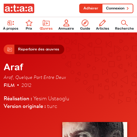
Adhérer
Connexion
À propos
Prix
Œuvres
Annuaire
Guide
Articles
Recherche
Répertoire des œuvres
Araf
Araf, Quelque Part Entre Deux
FILM
2012
•
Réalisation :
Yesim Ustaoglu
Version originale :
turc