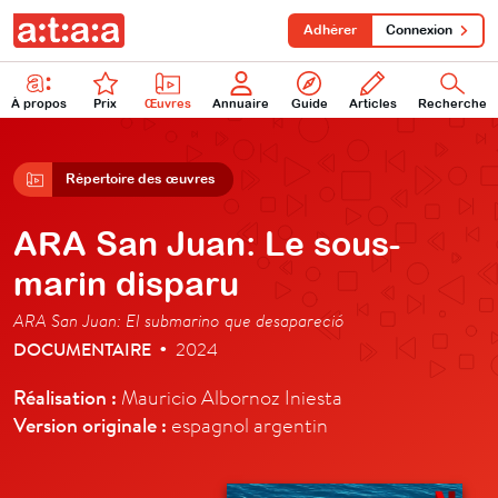
Adhérer
Connexion
À propos
Prix
Œuvres
Annuaire
Guide
Articles
Recherche
Répertoire des œuvres
ARA San Juan: Le sous-
marin disparu
ARA San Juan: El submarino que desapareció
DOCUMENTAIRE
2024
•
Réalisation :
Mauricio Albornoz Iniesta
Version originale :
espagnol argentin