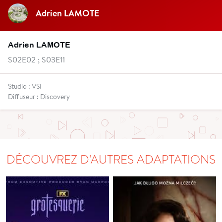
Adrien LAMOTE
Adrien LAMOTE
S02E02 ; S03E11
Studio : VSI
Diffuseur : Discovery
DÉCOUVREZ D'AUTRES ADAPTATIONS