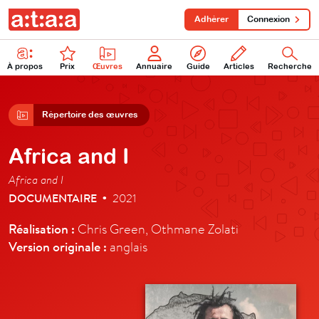
Adhérer
Connexion
À propos
Prix
Œuvres
Annuaire
Guide
Articles
Recherche
Répertoire des œuvres
Africa and I
Africa and I
DOCUMENTAIRE
2021
•
Réalisation :
Chris Green, Othmane Zolati
Version originale :
anglais