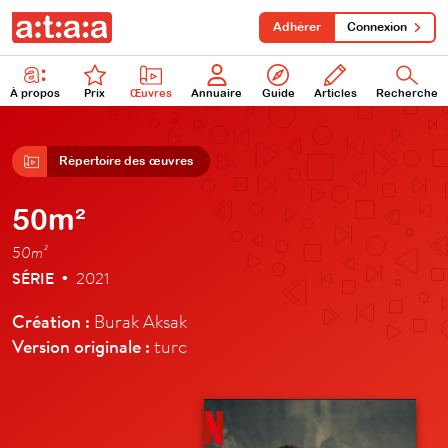
Adhérer
Connexion
À propos
Prix
Œuvres
Annuaire
Guide
Articles
Recherche
Répertoire des œuvres
50m²
50m²
SÉRIE
2021
•
Création :
Burak Aksak
Version originale :
turc