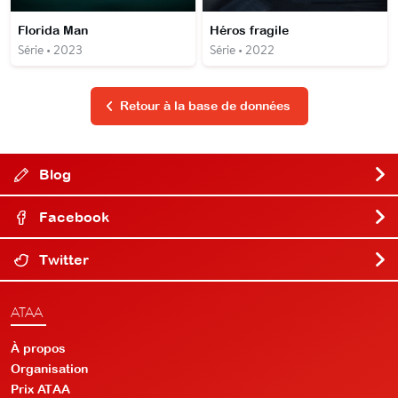
Florida Man
Héros fragile
Série • 2023
Série • 2022
Retour à la base de données
Blog
Facebook
Twitter
ATAA
À propos
Organisation
Prix ATAA