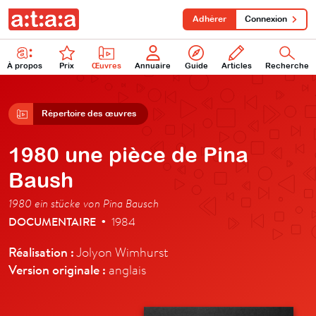
Adhérer
Connexion
À propos
Prix
Œuvres
Annuaire
Guide
Articles
Recherche
Répertoire des œuvres
1980 une pièce de Pina
Baush
1980 ein stücke von Pina Bausch
DOCUMENTAIRE
1984
•
Réalisation :
Jolyon Wimhurst
Version originale :
anglais