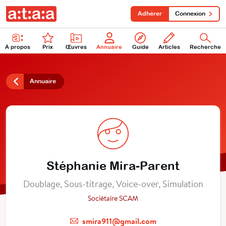
Adhérer
Connexion
À propos
Prix
Œuvres
Annuaire
Guide
Articles
Recherche
Annuaire
Stéphanie Mira-Parent
Doublage, Sous-titrage, Voice-over, Simulation
Sociétaire SCAM
smira911@gmail.com