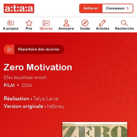
Adhérer
Connexion
À propos
Prix
Œuvres
Annuaire
Guide
Articles
Recherche
Répertoire des œuvres
Zero Motivation
Efes beyahasei enosh
FILM
2014
•
Réalisation :
Talya Lavie
Version originale :
hébreu