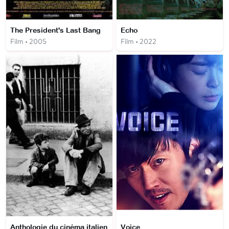
The President's Last Bang
Echo
Film • 2005
Film • 2022
Anthologie du cinéma italien
Voice