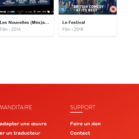
Les Nouvelles (Més)aventures d'Harold Lloyd
Le Festival
Film • 2014
Film • 2018
ANDITAIRE
SUPPORT
 adapter une œuvre
Faire un don
er un traducteur
Contact