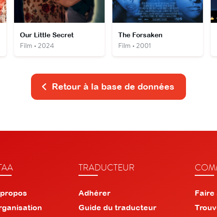
Our Little Secret
The Forsaken
Film • 2024
Film • 2001
Retour à la base de données
TAA
TRADUCTEUR
COMM
 propos
Adhérer
Faire
rganisation
Guide du traducteur
Trouv