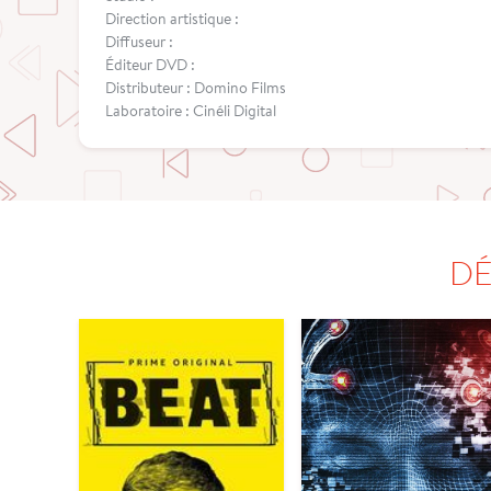
Direction artistique :
Diffuseur :
Éditeur DVD :
Distributeur : Domino Films
Laboratoire : Cinéli Digital
DÉ