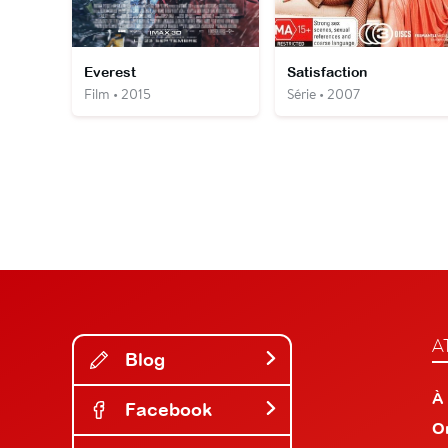
Everest
Satisfaction
Film • 2015
Série • 2007
A
Blog
À
Facebook
O