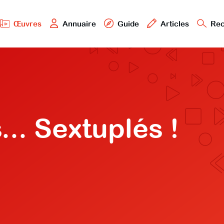
Œuvres
Annuaire
Guide
Articles
Rec
... Sextuplés !