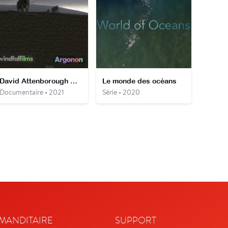
David Attenborough & le cimetière des mammouths
Le monde des océans
Documentaire • 2021
Série • 2020
ANDITAIRE
SUPPORT