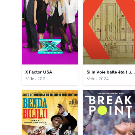
X Factor USA
Si la Voie balte était une musique
Série • 2011
Série • 2024