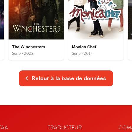
The Winchesters
Monica Chef
Série • 2022
Série • 2017
Retour à la base de données
TAA
TRADUCTEUR
COMM