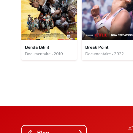
Benda Bilili!
Break Point
Documentaire • 2010
Documentaire • 2022
A
Blog