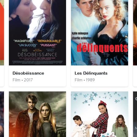
Désobéissance
Les Délinquants
Film • 2017
Film • 1989