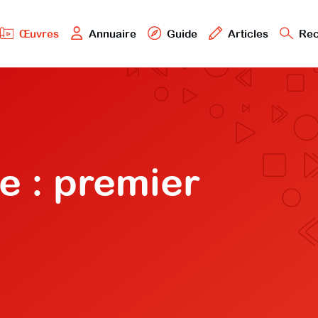
Œuvres
Annuaire
Guide
Articles
Rec
e : premier