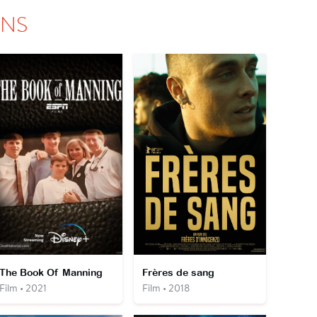
ONS
The Book Of Manning
Frères de sang
Film • 2021
Film • 2018