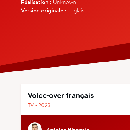
Réalisation :
Unknown
Version originale :
anglais
Voice-over français
TV • 2023
Antoine Blanpain