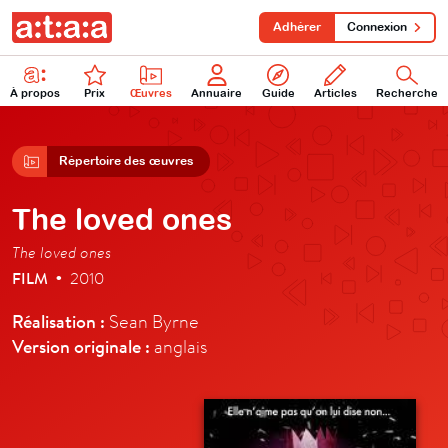
Adhérer
Connexion
À propos
Prix
Œuvres
Annuaire
Guide
Articles
Recherche
Répertoire des œuvres
The loved ones
The loved ones
FILM
2010
•
Réalisation :
Sean Byrne
Version originale :
anglais