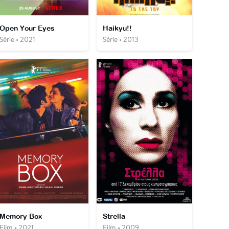
Open Your Eyes
Haikyu!!
Série • 2021
Série • 2013
Memory Box
Strella
Film • 2021
Film • 2009