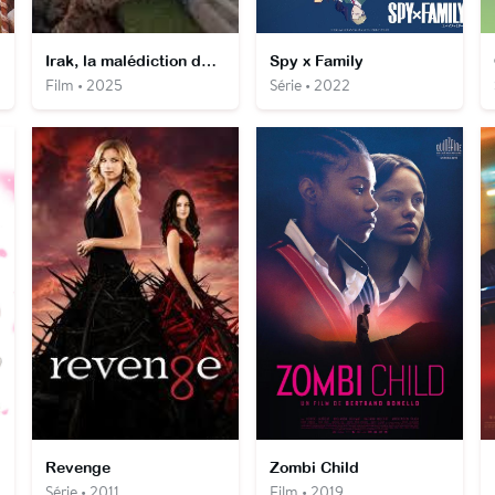
Irak, la malédiction du pétrole
Spy x Family
Film • 2025
Série • 2022
Revenge
Zombi Child
Série • 2011
Film • 2019