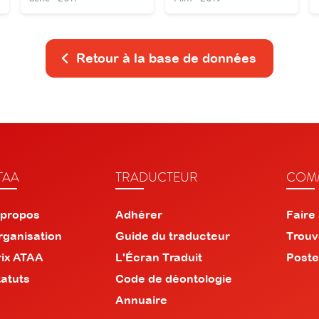
Retour à la base de données
TAA
TRADUCTEUR
COMM
 propos
Adhérer
Faire
rganisation
Guide du traducteur
Trouv
rix ATAA
L'Écran Traduit
Poste
tatuts
Code de déontologie
Annuaire