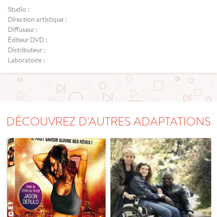
Studio :
Direction artistique :
Diffuseur :
Éditeur DVD :
Distributeur :
Laboratoire :
DÉCOUVREZ D'AUTRES ADAPTATIONS