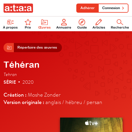
Adhérer
Connexion
À propos
Prix
Œuvres
Annuaire
Guide
Articles
Recherche
Répertoire des œuvres
Téhéran
Tehran
SÉRIE
2020
•
Création :
Moshe Zonder
Version originale :
anglais / hébreu / persan