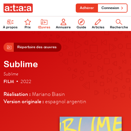
Adhérer
Connexion
À propos
Prix
Œuvres
Annuaire
Guide
Articles
Recherche
Répertoire des œuvres
Sublime
Sublime
FILM
2022
•
Réalisation :
Mariano Biasin
Version originale :
espagnol argentin