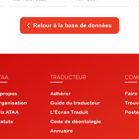
Retour à la base de données
TAA
TRADUCTEUR
COMM
 propos
Adhérer
Faire
rganisation
Guide du traducteur
Trouv
rix ATAA
L'Écran Traduit
Poste
tatuts
Code de déontologie
Annuaire