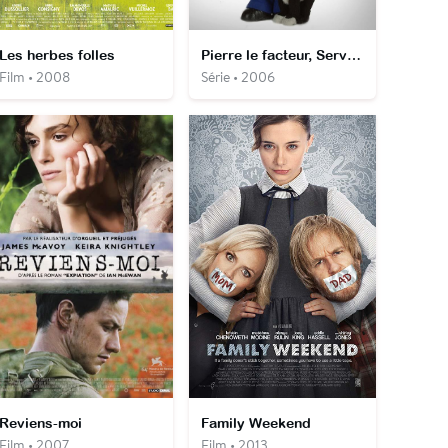
Les herbes folles
Pierre le facteur, Services de livraisons spéciales
Film • 2008
Série • 2006
Reviens-moi
Family Weekend
Film • 2007
Film • 2013