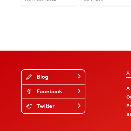
A
Blog
À
Facebook
O
Twitter
P
S