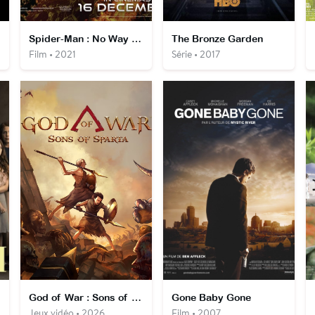
Spider-Man : No Way Home
The Bronze Garden
Film • 2021
Série • 2017
God of War : Sons of Sparta
Gone Baby Gone
Jeux vidéo • 2026
Film • 2007