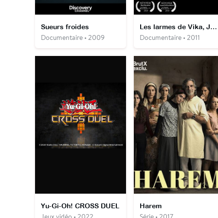
Sueurs froides
Les larmes de Vika, Jenea, Olesea
Documentaire • 2009
Documentaire • 2011
Yu-Gi-Oh! CROSS DUEL
Harem
Jeux vidéo • 2022
Série • 2017