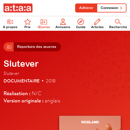
Adhérer
Connexion
À propos
Prix
Œuvres
Annuaire
Guide
Articles
Recherche
Répertoire des œuvres
Slutever
Slutever
DOCUMENTAIRE
2018
•
Réalisation :
N/C
Version originale :
anglais