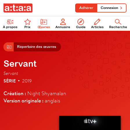
Adhérer
Connexion
À propos
Prix
Œuvres
Annuaire
Guide
Articles
Recherche
Répertoire des œuvres
Servant
Servant
SÉRIE
2019
•
Création :
Night Shyamalan
Version originale :
anglais