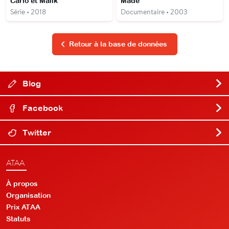
Carlo et Malik
Made
Série • 2018
Documentaire • 2003
Retour à la base de données
Blog
Facebook
Twitter
ATAA
À propos
Organisation
Prix ATAA
Statuts