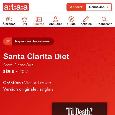
Adhérer
Connexion
À propos
Prix
Œuvres
Annuaire
Guide
Articles
Recherche
Répertoire des œuvres
Santa Clarita Diet
Santa Clarita Diet
SÉRIE
2017
•
Création :
Victor Fresco
Version originale :
anglais