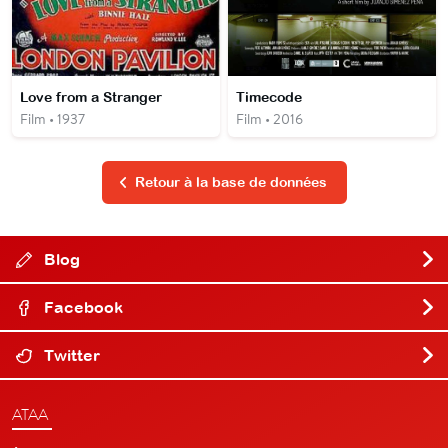
Love from a Stranger
Timecode
Film • 1937
Film • 2016
Retour à la base de données
Blog
Facebook
Twitter
ATAA