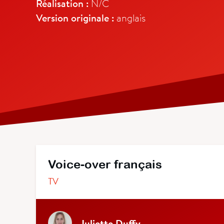
Réalisation :
N/C
Version originale :
anglais
Voice-over français
TV
Juliette Duffy