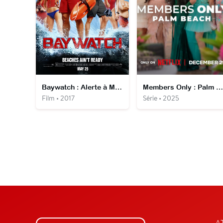
Baywatch : Alerte à Malibu
Members Only : Palm Beach
Film • 2017
Série • 2025