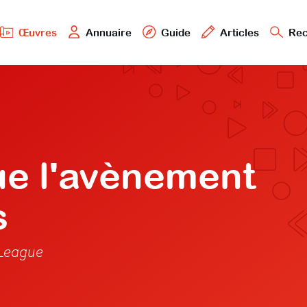
Œuvres
Annuaire
Guide
Articles
Rec
e l'avènement
s
 League