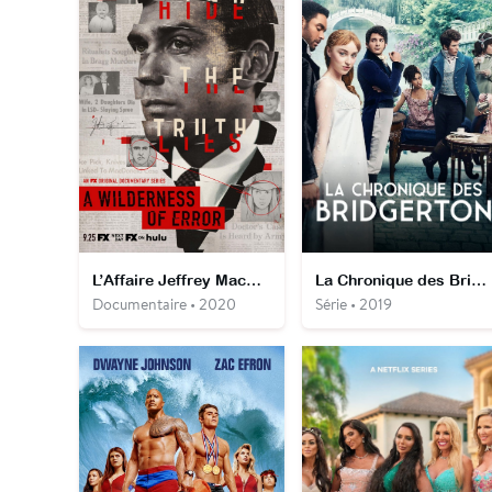
L’Affaire Jeffrey MacDonald
La Chronique des Bridgerton
Documentaire • 2020
Série • 2019