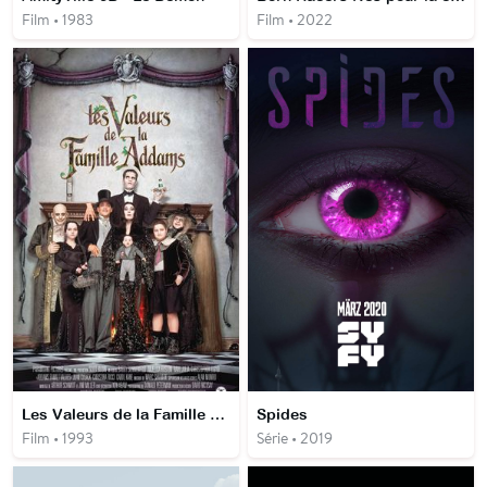
Film • 1983
Film • 2022
Les Valeurs de la Famille Addams
Spides
Film • 1993
Série • 2019