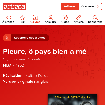
Adhérer
Connexion
À propos
Prix
Œuvres
Annuaire
Guide
Articles
Recherche
Répertoire des œuvres
Pleure, ô pays bien-aimé
Cry, the Beloved Country
FILM
1952
•
Réalisation :
Zoltan Korda
Version originale :
anglais