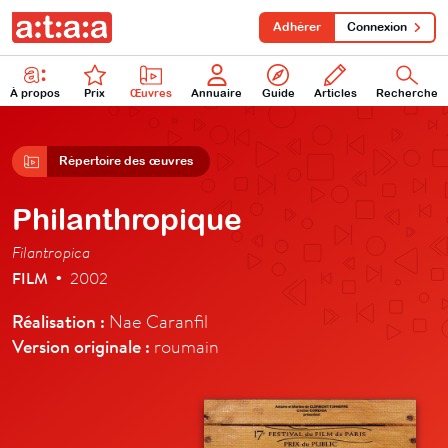
Adhérer
Connexion
À propos
Prix
Œuvres
Annuaire
Guide
Articles
Recherche
Répertoire des œuvres
Philanthropique
Filantropica
FILM
2002
•
Réalisation :
Nae Caranfil
Version originale :
roumain