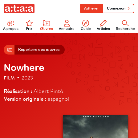
Adhérer
Connexion
À propos
Prix
Œuvres
Annuaire
Guide
Articles
Recherche
Répertoire des œuvres
Nowhere
FILM
2023
•
Réalisation :
Albert Pintó
Version originale :
espagnol