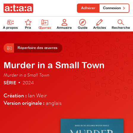
Adhérer
Connexion
À propos
Prix
Œuvres
Annuaire
Guide
Articles
Recherche
Répertoire des œuvres
Murder in a Small Town
Murder in a Small Town
SÉRIE
2024
•
Création :
Ian Weir
Version originale :
anglais