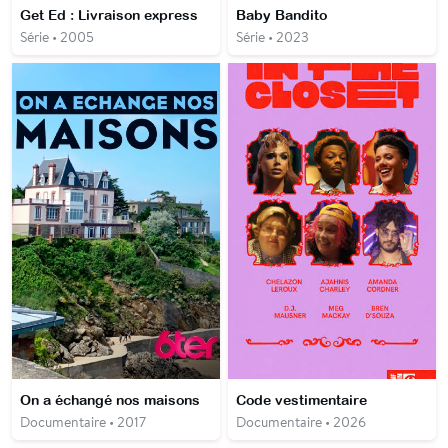
Get Ed : Livraison express
Baby Bandito
Série • 2005
Série • 2023
On a échangé nos maisons
Code vestimentaire
Documentaire • 2017
Documentaire • 2026