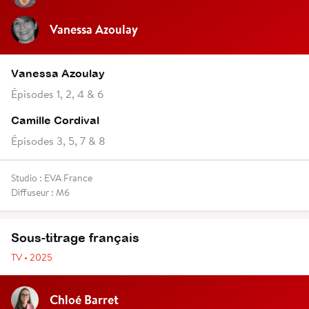
Vanessa Azoulay
Vanessa Azoulay
Épisodes 1, 2, 4 & 6
Camille Cordival
Épisodes 3, 5, 7 & 8
Studio : EVA France
Diffuseur : M6
Sous-titrage français
TV • 2025
Chloé Barret