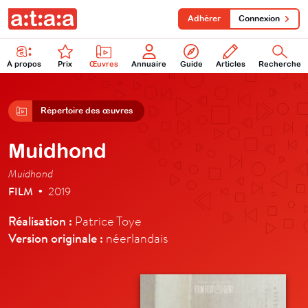
Adhérer
Connexion
À propos
Prix
Œuvres
Annuaire
Guide
Articles
Recherche
Répertoire des œuvres
Muidhond
Muidhond
FILM
2019
•
Réalisation :
Patrice Toye
Version originale :
néerlandais