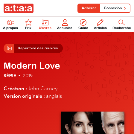
Adhérer
Connexion
À propos
Prix
Œuvres
Annuaire
Guide
Articles
Recherche
Répertoire des œuvres
Modern Love
SÉRIE
2019
•
Création :
John Carney
Version originale :
anglais