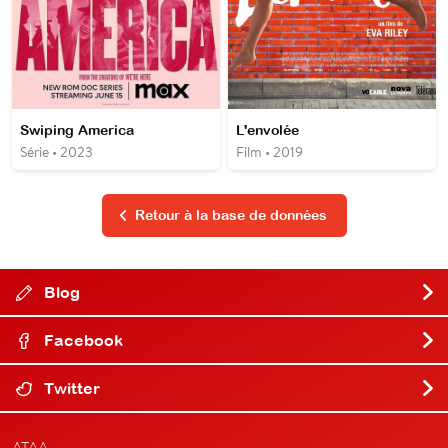
Swiping America
L'envolée
Série • 2023
Film • 2019
Retour à la base de données
Blog
Facebook
Twitter
ATAA