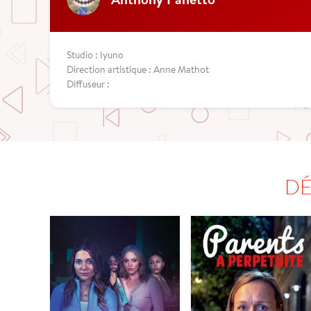
Studio : Iyuno
Direction artistique : Anne Mathot
Diffuseur :
DÉ