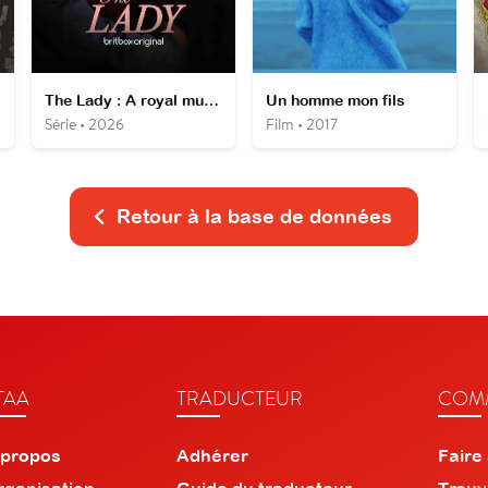
The Lady : A royal murder scandal
Un homme mon fils
Série • 2026
Film • 2017
Retour à la base de données
TAA
TRADUCTEUR
COMM
 propos
Adhérer
Faire
rganisation
Guide du traducteur
Trouv