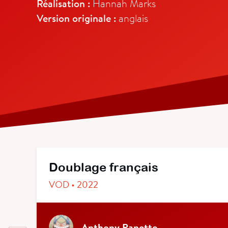
Réalisation :
Hannah Marks
Version originale :
anglais
Doublage français
VOD • 2022
Anthony Panetto