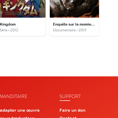
Kingdom
Enquête sur la momie des tourbières
Série • 2012
Documentaire • 2013
ANDITAIRE
SUPPORT
 adapter une œuvre
Faire un don
er un traducteur
Contact