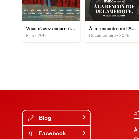
Vous n'avez encore rien vu
À la rencontre de l'Amérique, avec Jason Momoa
Film • 2011
Documentaire • 2026
A
Blog
À
Facebook
O