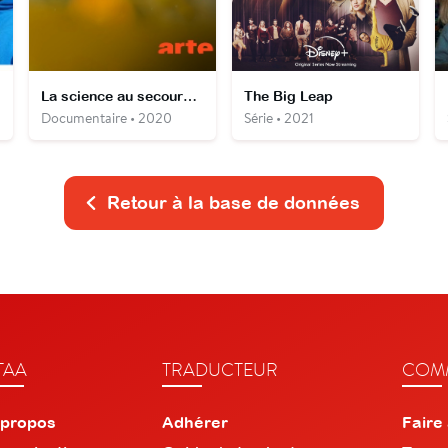
La science au secours des oiseaux : Opération outarde
The Big Leap
Documentaire • 2020
Série • 2021
Retour à la base de données
TAA
TRADUCTEUR
COMM
 propos
Adhérer
Faire