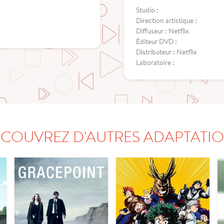
Studio :
Direction artistique :
Diffuseur : Netflix
Éditeur DVD :
Distributeur : Netflix
Laboratoire :
COUVREZ D'AUTRES ADAPTATI