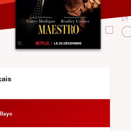
çais
Blayo