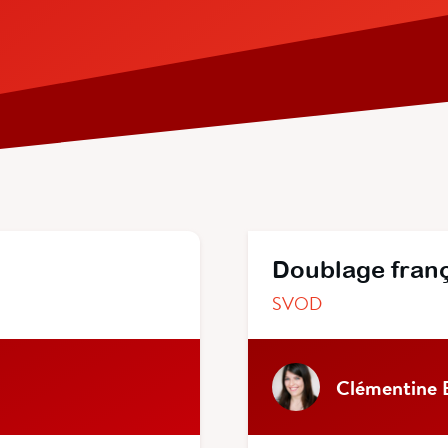
Doublage fran
SVOD
Clémentine 