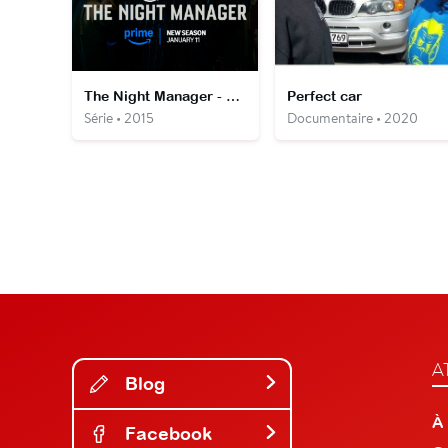
The Night Manager - L'espion aux deux visages
Perfect car
Série • 2015
Documentaire • 2020
A
Blog
À
Facebook