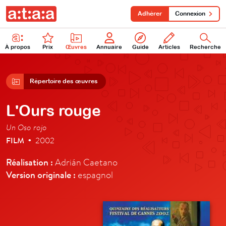
Adhérer
Connexion
À propos
Prix
Œuvres
Annuaire
Guide
Articles
Recherche
Répertoire des œuvres
L'Ours rouge
Un Oso rojo
FILM
2002
•
Réalisation :
Adrián Caetano
Version originale :
espagnol