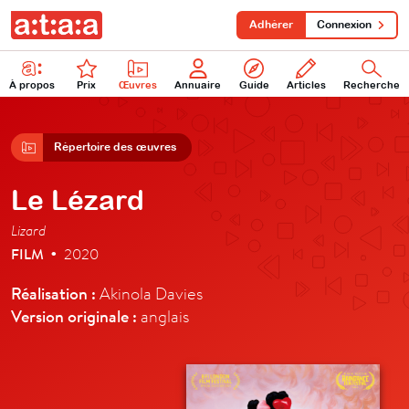
Adhérer
Connexion
À propos
Prix
Œuvres
Annuaire
Guide
Articles
Recherche
Répertoire des œuvres
Le Lézard
Lizard
FILM
2020
•
Réalisation :
Akinola Davies
Version originale :
anglais