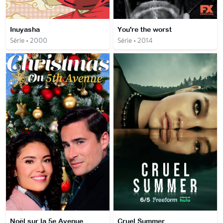
Inuyasha
You're the worst
Série • 2000
Série • 2014
Noël sur la 5e Avenue
Cruel Summer