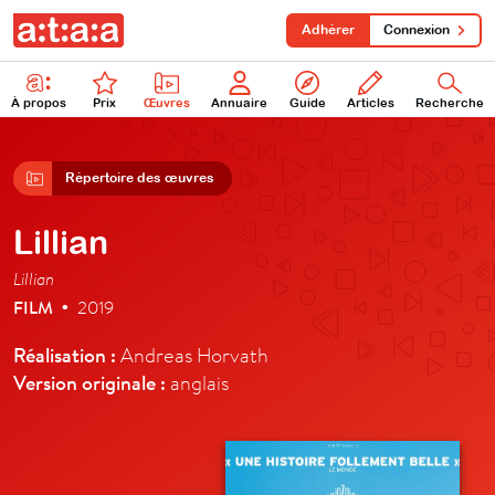
Adhérer
Connexion
À propos
Prix
Œuvres
Annuaire
Guide
Articles
Recherche
Répertoire des œuvres
Lillian
Lillian
FILM
2019
•
Réalisation :
Andreas Horvath
Version originale :
anglais