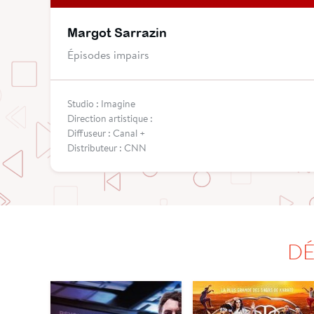
Margot Sarrazin
Épisodes impairs
Studio : Imagine
Direction artistique :
Diffuseur : Canal +
Distributeur : CNN
DÉ