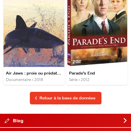
Air Jaws : proie ou prédateur ?
Parade's End
Documentaire • 2018
Série • 2012
Retour à la base de données
Blog