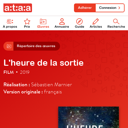
Adhérer
Connexion
À propos
Prix
Œuvres
Annuaire
Guide
Articles
Recherche
Répertoire des œuvres
L'heure de la sortie
FILM
2019
•
Réalisation :
Sébastien Marnier
Version originale :
français