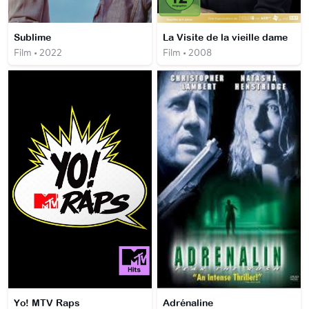
Sublime
La Visite de la vieille dame
Film • 2022
Film • 2008
Yo! MTV Raps
Adrénaline