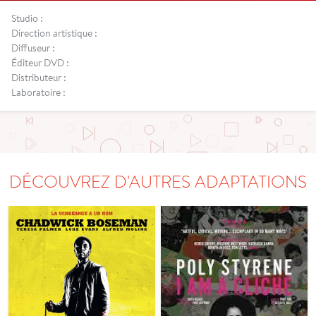
Studio :
Direction artistique :
Diffuseur :
Éditeur DVD :
Distributeur :
Laboratoire :
DÉCOUVREZ D'AUTRES ADAPTATIONS