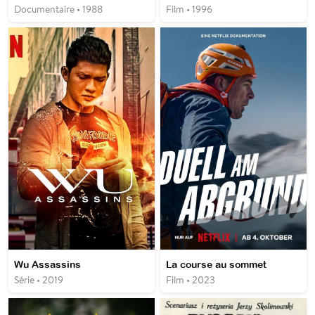
Documentaire • 1988
Film • 1996
Wu Assassins
La course au sommet
Série • 2019
Film • 2023