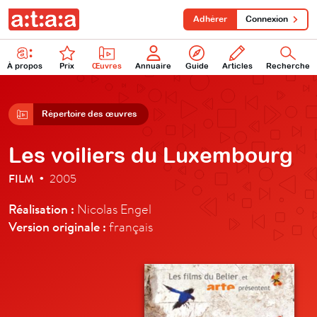
Adhérer
Connexion
À propos
Prix
Œuvres
Annuaire
Guide
Articles
Recherche
Répertoire des œuvres
Les voiliers du Luxembourg
FILM
2005
•
Réalisation :
Nicolas Engel
Version originale :
français