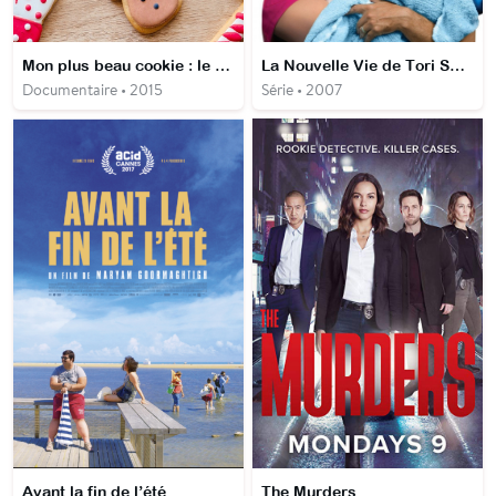
Mon plus beau cookie : le défi de Noël
La Nouvelle Vie de Tori Spelling
Documentaire • 2015
Série • 2007
Avant la fin de l’été
The Murders