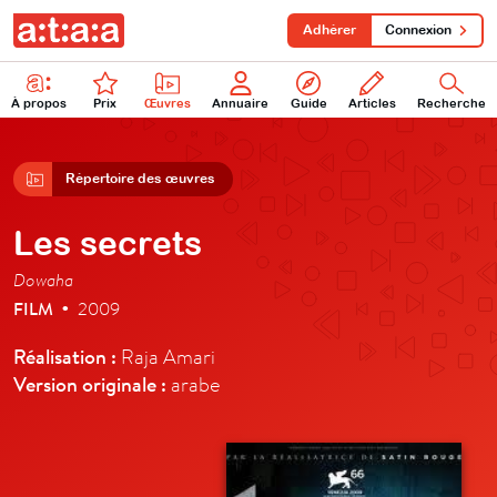
Adhérer
Connexion
À propos
Prix
Œuvres
Annuaire
Guide
Articles
Recherche
Répertoire des œuvres
Les secrets
Dowaha
FILM
2009
•
Réalisation :
Raja Amari
Version originale :
arabe