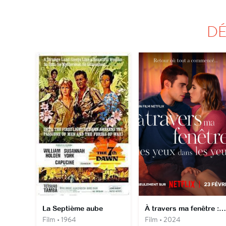
DÉ
La Septième aube
À travers ma fenêtre : les yeux dans les yeux
Film • 1964
Film • 2024