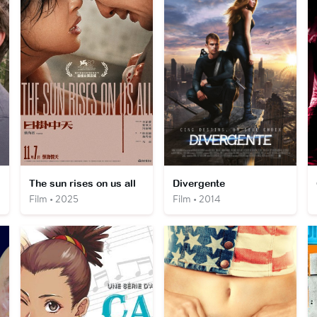
The sun rises on us all
Divergente
Film • 2025
Film • 2014