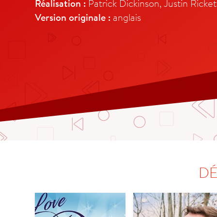
Réalisation :
Patrick Dickinson, Justin Ricket
Version originale :
anglais
DÉ