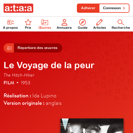
Adhérer
Connexion
À propos
Prix
Œuvres
Annuaire
Guide
Articles
Recherche
Répertoire des œuvres
Le Voyage de la peur
The Hitch-Hiker
FILM
1953
•
Réalisation :
Ida Lupino
Version originale :
anglais