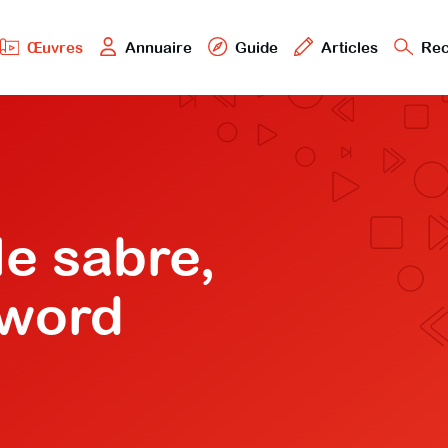
Œuvres
Annuaire
Guide
Articles
Rec
le sabre,
word