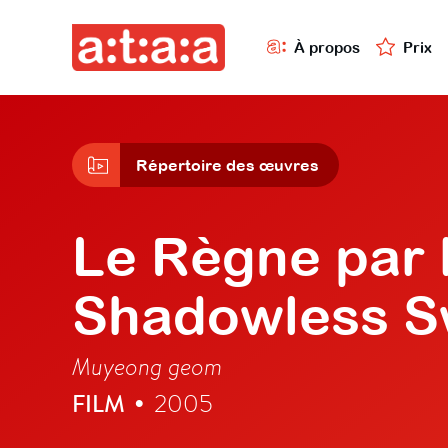
À propos
Prix
Répertoire des œuvres
Le Règne par 
Shadowless S
Muyeong geom
FILM
2005
•