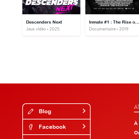
Descenders Next
Inmate #1 : The Rise of Danny Tre
Jeux vidéo • 2025
Documentaire • 2019
A
Blog
À
Facebook
O