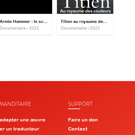
Armie Hammer : le scandale dans le sang
Titien au royaume des couleurs
Documentaire • 2022
Documentaire • 2022
ANDITAIRE
SUPPORT
 adapter une œuvre
Faire un don
er un traducteur
Contact