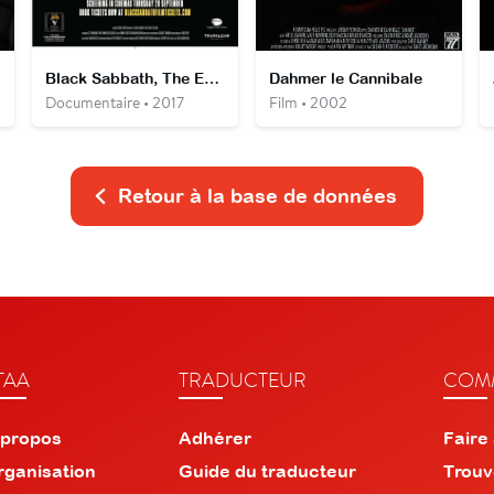
jo
Black Sabbath, The End of the End
Dahmer le Cannibale
Documentaire • 2017
Film • 2002
Retour à la base de données
TAA
TRADUCTEUR
COMM
 propos
Adhérer
Faire
rganisation
Guide du traducteur
Trouv