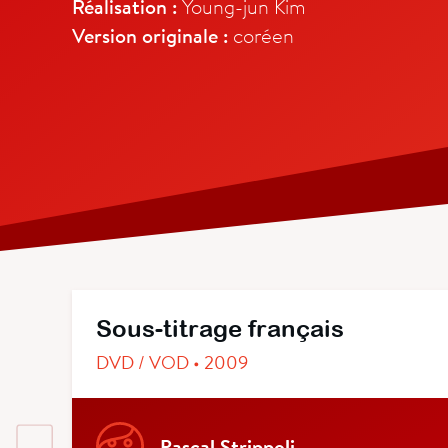
Réalisation :
Young-jun Kim
Version originale :
coréen
Sous-titrage français
DVD / VOD • 2009
Pascal Strippoli