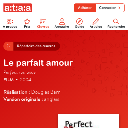
Adhérer
Connexion
À propos
Prix
Œuvres
Annuaire
Guide
Articles
Recherche
Répertoire des œuvres
Le parfait amour
Perfect romance
FILM
2004
•
Réalisation :
Douglas Barr
Version originale :
anglais