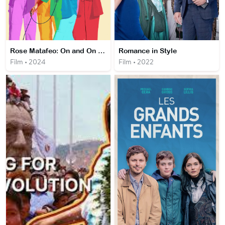
Rose Matafeo: On and On and On
Romance in Style
Film • 2024
Film • 2022