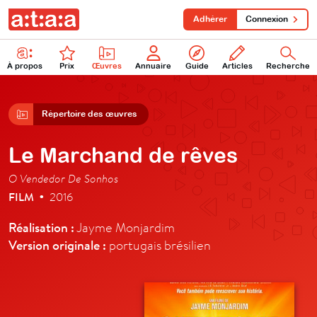
Adhérer
Connexion
À propos
Prix
Œuvres
Annuaire
Guide
Articles
Recherche
Répertoire des œuvres
Le Marchand de rêves
O Vendedor De Sonhos
FILM
2016
•
Réalisation :
Jayme Monjardim
Version originale :
portugais brésilien