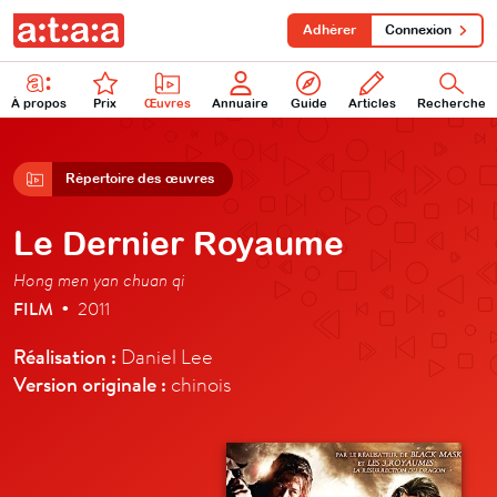
Adhérer
Connexion
À propos
Prix
Œuvres
Annuaire
Guide
Articles
Recherche
Répertoire des œuvres
Le Dernier Royaume
Hong men yan chuan qi
FILM
2011
•
Réalisation :
Daniel Lee
Version originale :
chinois