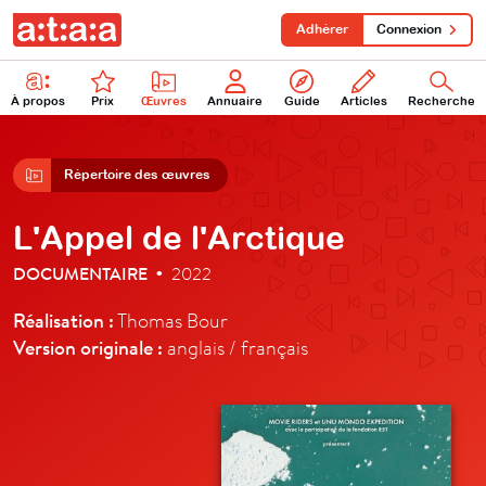
Adhérer
Connexion
À propos
Prix
Œuvres
Annuaire
Guide
Articles
Recherche
Répertoire des œuvres
L'Appel de l'Arctique
DOCUMENTAIRE
2022
•
Réalisation :
Thomas Bour
Version originale :
anglais / français