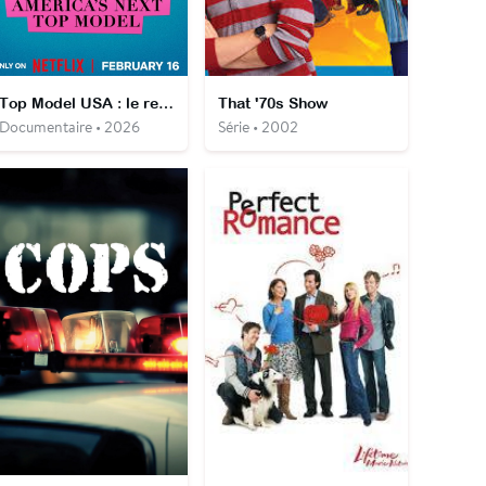
Top Model USA : le revers du rêve
That '70s Show
Documentaire • 2026
Série • 2002