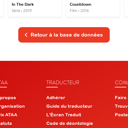
In The Dark
Countdown
Série • 2019
Film • 2016
Retour à la base de données
TAA
TRADUCTEUR
COMM
 propos
Adhérer
Faire
rganisation
Guide du traducteur
Trouv
rix ATAA
L'Écran Traduit
Poste
tatuts
Code de déontologie