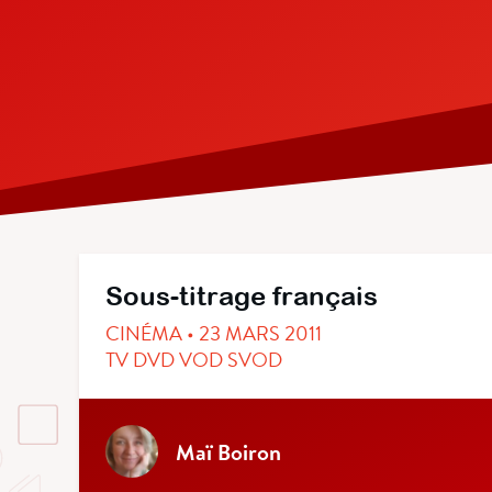
Sous-titrage français
CINÉMA • 23 MARS 2011
TV DVD VOD SVOD
Maï Boiron