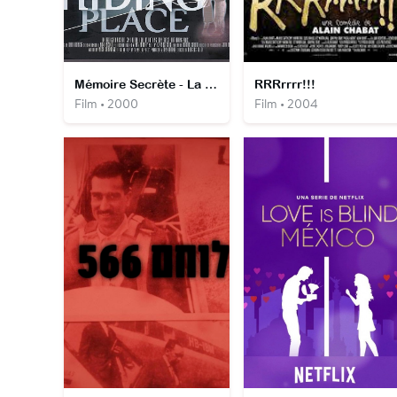
Mémoire Secrète - La Valse des Souvenirs
RRRrrrr!!!
Film • 2000
Film • 2004