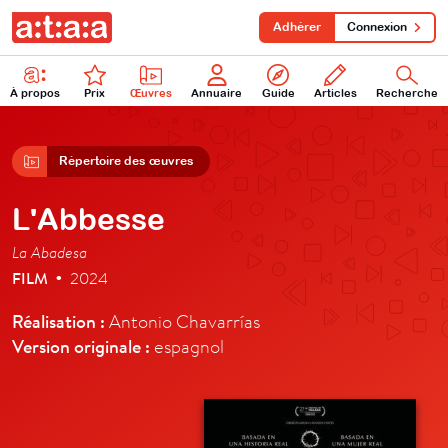
Adhérer
Connexion
À propos
Prix
Œuvres
Annuaire
Guide
Articles
Recherche
Répertoire des œuvres
L'Abbesse
La Abadesa
FILM
2024
•
Réalisation :
Antonio Chavarrías
Version originale :
espagnol