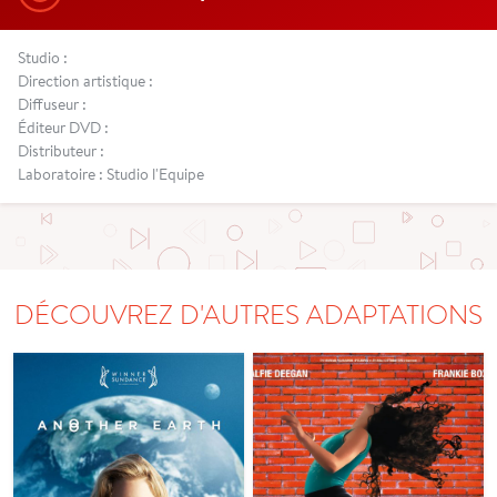
Studio :
Direction artistique :
Diffuseur :
Éditeur DVD :
Distributeur :
Laboratoire : Studio l'Equipe
DÉCOUVREZ D'AUTRES ADAPTATIONS