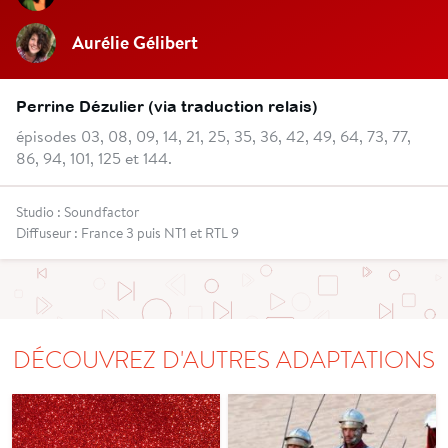
Aurélie Gélibert
Perrine Dézulier (via traduction relais)
épisodes 03, 08, 09, 14, 21, 25, 35, 36, 42, 49, 64, 73, 77,
86, 94, 101, 125 et 144.
Studio : Soundfactor
Diffuseur : France 3 puis NT1 et RTL 9
DÉCOUVREZ D'AUTRES ADAPTATIONS