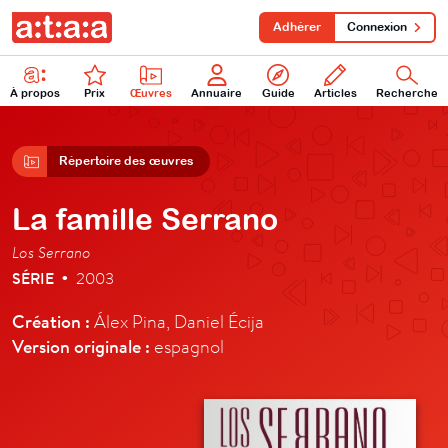
Adhérer
Connexion
À propos
Prix
Œuvres
Annuaire
Guide
Articles
Recherche
Répertoire des œuvres
La famille Serrano
Los Serrano
SÉRIE
2003
•
Création :
Álex Pina, Daniel Écija
Version originale :
espagnol