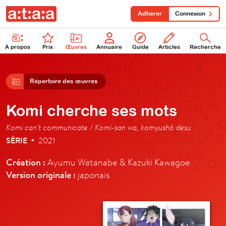
Adhérer
Connexion
À propos
Prix
Œuvres
Annuaire
Guide
Articles
Recherche
Répertoire des œuvres
Komi cherche ses mots
Komi can't communicate / Komi-san wa, komyushō desu
SÉRIE
2021
•
Création :
Ayumu Watanabe & Kazuki Kawagoe
Version originale :
japonais