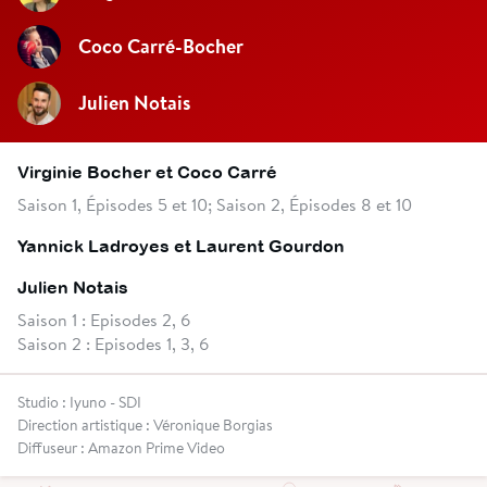
Coco Carré-Bocher
Julien Notais
Virginie Bocher et Coco Carré
Saison 1, Épisodes 5 et 10; Saison 2, Épisodes 8 et 10
Yannick Ladroyes et Laurent Gourdon
Julien Notais
Saison 1 : Episodes 2, 6
Saison 2 : Episodes 1, 3, 6
Studio : Iyuno - SDI
Direction artistique : Véronique Borgias
Diffuseur : Amazon Prime Video