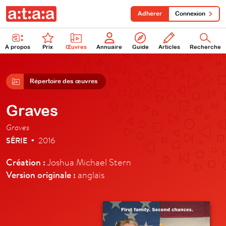
Adhérer
Connexion
À propos
Prix
Œuvres
Annuaire
Guide
Articles
Recherche
Répertoire des œuvres
Graves
Graves
SÉRIE
2016
•
Création :
Joshua Michael Stern
Version originale :
anglais