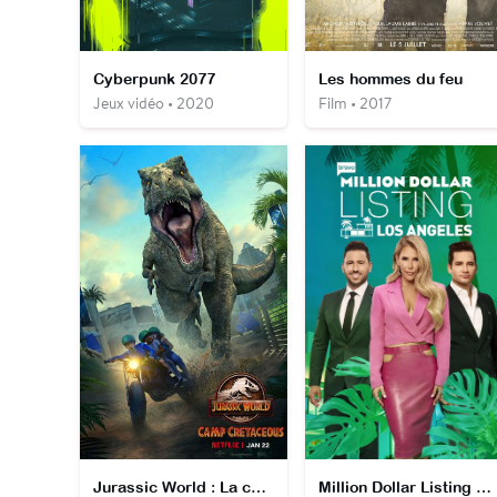
Cyberpunk 2077
Les hommes du feu
Jeux vidéo • 2020
Film • 2017
Jurassic World : La colo du Crétacé
Million Dollar Listing Los Angeles