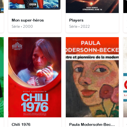
Mon super-héros
Players
Série • 2000
Série • 2022
Chili 1976
Paula Modersohn-Becker, peintre et pionnière de la modernité