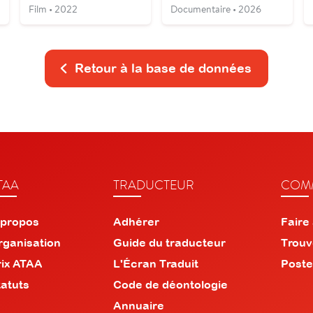
Film • 2022
Documentaire • 2026
Retour à la base de données
TAA
TRADUCTEUR
COMM
 propos
Adhérer
Faire
rganisation
Guide du traducteur
Trouv
rix ATAA
L'Écran Traduit
Poste
tatuts
Code de déontologie
Annuaire