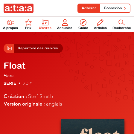
Adhérer
Connexion
À propos
Prix
Œuvres
Annuaire
Guide
Articles
Recherche
Répertoire des œuvres
Float
Float
SÉRIE
2021
•
Création :
Stef Smith
Version originale :
anglais