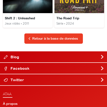
Shift 2 : Unleashed
The Road Trip
Jeux vidéo • 2011
Série • 2024
Retour à la base de données
Blog
Facebook
Twitter
ATAA
À propos